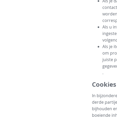
Als je 
contac
worden
corres
Als u i
ingeste
volgend
Als je 
om prod
juiste 
gegeven
.
Cookies
In bijzonder
derde partij
bijhouden en
boeiende in