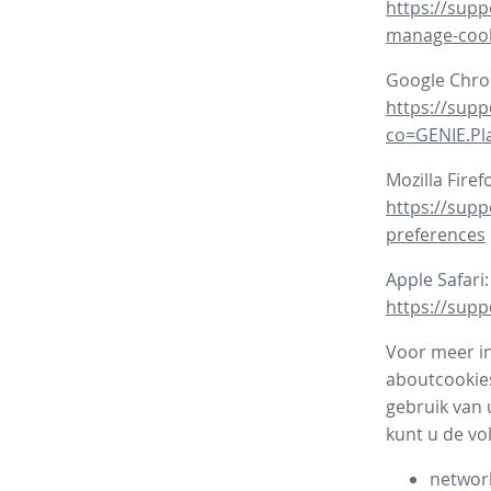
https://supp
manage-coo
Google Chr
https://sup
co=GENIE.P
Mozilla Firef
https://supp
preferences
Apple Safari:
https://supp
Voor meer in
aboutcookies
gebruik van 
kunt u de vo
network