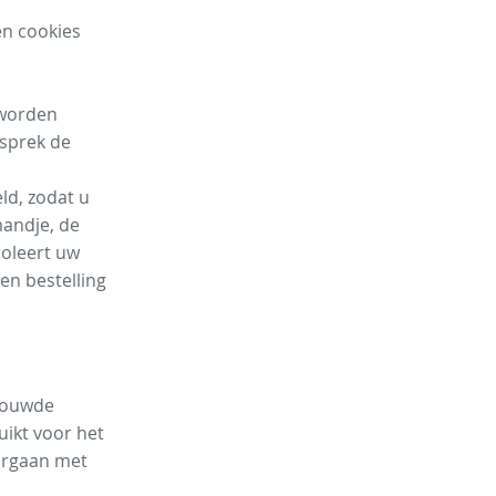
n cookies
 worden
esprek de
ld, zodat u
andje, de
roleert uw
en bestelling
trouwde
uikt voor het
orgaan met