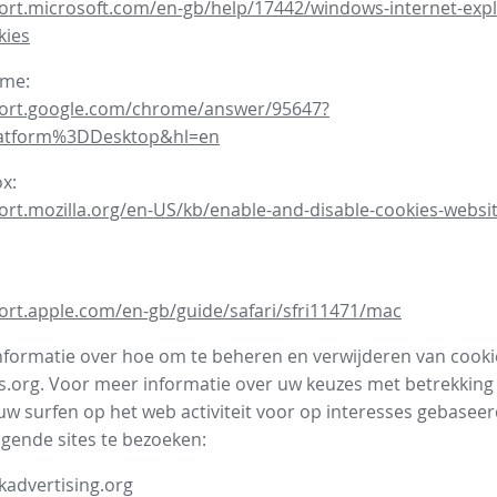
ort.microsoft.com/en-gb/help/17442/windows-internet-expl
kies
ome:
port.google.com/chrome/answer/95647?
latform%3DDesktop&hl=en
ox:
ort.mozilla.org/en-US/kb/enable-and-disable-cookies-websit
ort.apple.com/en-gb/guide/safari/sfri11471/mac
formatie over hoe om te beheren en verwijderen van cooki
.org. Voor meer informatie over uw keuzes met betrekking 
uw surfen op het web activiteit voor op interesses gebasee
lgende sites te bezoeken:
advertising.org