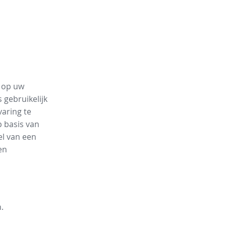
n op uw
 gebruikelijk
varing te
 basis van
el van een
en
.