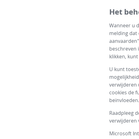
Het beh
Wanneer u de
melding dat 
aanvaarden" 
beschreven i
klikken, kun
U kunt toest
mogelijkheid
verwijderen 
cookies de f
beïnvloeden.
Raadpleeg de
verwijderen 
Microsoft In