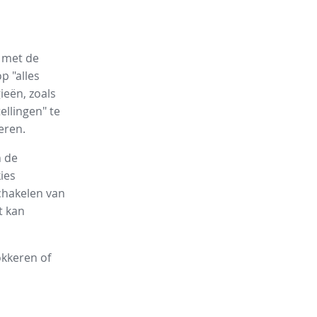
n met de
p "alles
ieën, zoals
ellingen" te
eren.
n de
ies
chakelen van
t kan
okkeren of