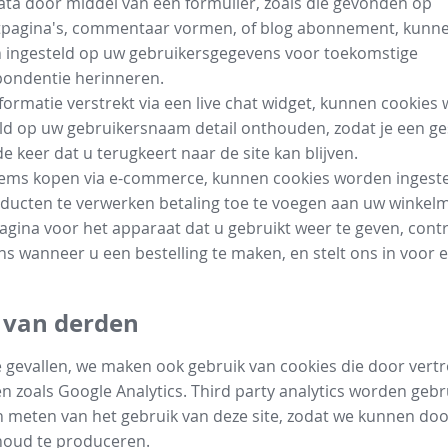
data door middel van een formulier, zoals die gevonden op
tpagina's, commentaar vormen, of blog abonnement, kunne
 ingesteld op uw gebruikersgegevens voor toekomstige
pondentie herinneren.
nformatie verstrekt via een live chat widget, kunnen cookies
ld op uw gebruikersnaam detail onthouden, zodat je een g
e keer dat u terugkeert naar de site kan blijven.
items kopen via e-commerce, kunnen cookies worden ingeste
ucten te verwerken betaling toe te voegen aan uw winkelm
pagina voor het apparaat dat u gebruikt weer te geven, cont
s wanneer u een bestelling te maken, en stelt ons in voor e
 van derden
e gevallen, we maken ook gebruik van cookies die door ver
en zoals Google Analytics. Third party analytics worden gebr
 meten van het gebruik van deze site, zodat we kunnen do
houd te produceren.