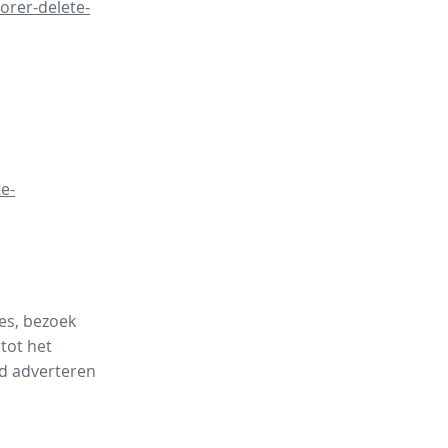
orer-delete-
e-
es, bezoek
tot het
rd adverteren